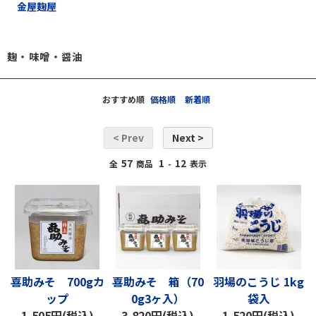
金屋麹屋
麹・味噌・醤油
おすすめ順
価格順
新着順
< Prev
Next >
57
1
12
全
商品
-
表示
喜助みそ 700gカ
喜助みそ 箱（70
羽場のこうじ 1kg
ップ
0g3ヶ入）
袋入
1,505円(税込)
3,820円(税込)
1,520円(税込)