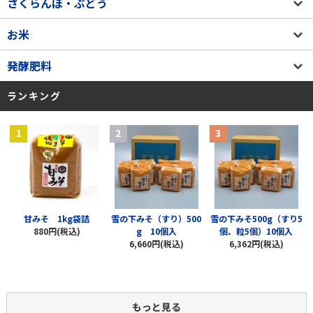
さくらんぼ・ぶどう
お米
発酵肥料
ランキング
1
2
3
甘みそ 1kg袋詰
雪の下みそ（すり）500
雪の下みそ500g（すり5
880円(税込)
g 10個入
個、粒5個）10個入
6,660円(税込)
6,362円(税込)
もっと見る