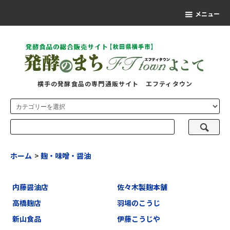
メニュー
横手の発酵食品の専門通販サイト エフティタウン
ホーム
>
麹・味噌・醤油
内藤醤油店
佐々木製麹本舗
高橋麹店
羽場のこうじ
新山食品
伊藤こうじや